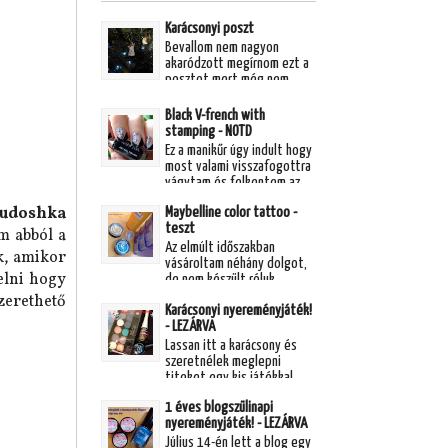
Karácsonyi poszt
Bevallom nem nagyon
akaródzott megírnom ezt a
posztot mert még nem
szeretném hogy "leírjuk" a
karácsonyt, még nem
Black V-french with
akarom lezárni! ...
stamping - NOTD
Ez a manikűr úgy indult hogy
most valami visszafogottra
vágytam és felkentem az
Essence egyik topperét, a
udoshka
Maybelline color tattoo -
Mystic mermaid-et. Másnap
teszt
regg...
m abból a
Az elmúlt időszakban
k, amikor
vásároltam néhány dolgot,
elni hogy
de nem készült róluk
összefoglaló haul poszt
zerethető
Karácsonyi nyereményjáték!
mert a körömdíszeket
- LEZÁRVA
manikűrben majd úgyis
fogj...
Lassan itt a karácsony és
szeretnélek meglepni
titeket egy kis játékkal,
hogy gyorsabban teljen ez a
1 éves blogszülinapi
pár nap még szentestéig :)
nyereményjáték! - LEZÁRVA
Igyekezte...
Július 14-én lett a blog egy