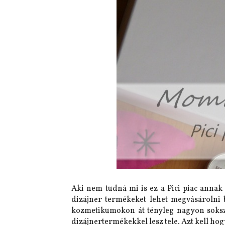
Aki nem tudná mi is ez a Pici piac anna
dizájner termékeket lehet megvásárolni
kozmetikumokon át tényleg nagyon sokszi
dizájnertermékekkel lesz tele. Azt kell h