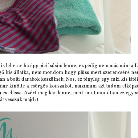
 is lehetne ha épp pici babám lenne, ez pedig nem más mint a
L
rgő kis állatka, nem mondom hogy plüss mert szerencsére ne
 a bolti darabok készülnek. Nos, ez tényleg egy cuki kis játé
 már kinőtte a csörgős korszakot, maximum azt tudom elképz
a és elássa. Azért meg kár lenne, mert mint mondtam ez egy s
át vesszük majd :)