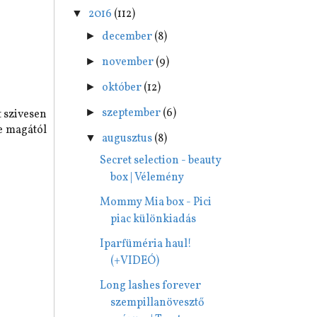
2016
(112)
▼
december
(8)
►
november
(9)
►
október
(12)
►
szeptember
(6)
►
 szivesen
te magától
augusztus
(8)
▼
Secret selection - beauty
box | Vélemény
Mommy Mia box - Pici
piac különkiadás
Iparfüméria haul!
(+VIDEÓ)
Long lashes forever
szempillanövesztő