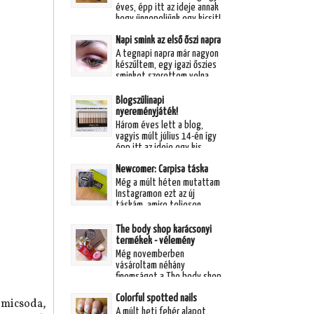
éves, épp itt az ideje annak
hogy ünnepeljünk egy kicsit!
Már írtam hogy eme nemes
Napi smink az első őszi napra
alkalomra megleptem
magam va...
A tegnapi napra már nagyon
készültem, egy igazi őszies
sminket szerettem volna
készíteni az év első igazán
őszies napjára. Azt hiszem
Blogszülinapi
siker...
nyereményjáték!
Három éves lett a blog,
vagyis múlt július 14-én így
épp itt az ideje egy kis
ünneplésnek! Szerintem már
Newcomer: Carpisa táska
senkinek sem kell
bemutatni ez...
Még a múlt héten mutattam
Instagramon ezt az új
táskám, amire teljesen
véletlenül leltem rá! Nem
akartam igazából táskát
The body shop karácsonyi
venni, de ha már s...
termékek - vélemény
Még novemberben
vásároltam néhány
finomságot a The body shop
karácsonyi termékei közül s
Colorful spotted nails
mivel egyre aktuálisabba
 micsoda,
téma így írok róluk egy r...
A múlt heti fehér alapot