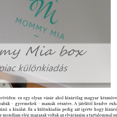
k röviden: ez egy olyan vásár ahol kizárólag magyar kézműve
 babák - gyermekek - mamák részére. A játéktól kezdve ruh
nű a kinálat. Ez a különkiadás pedig azt igérte hogy kizáró
ogy mondjam elég magasak voltak az elvárásaim a tartalommal s