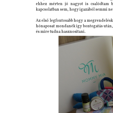
ehhez mérten jó nagyot is csalódtam 
kapcsolatban sem, hogy igazából semmi ne
Az első legfontosabb hogy a megrendeléskor
hónaposat mondanék igy bontogatás után,
és mire tudna hasznositani.