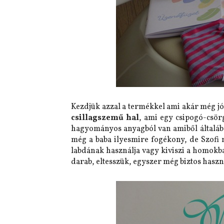
Kezdjük azzal a termékkel ami akár még jó
csillagszemű hal
, ami egy csipogó-csö
hagyományos anyagból van amiből általában
még a baba ilyesmire fogékony, de Szofi
labdának használja vagy kiviszi a homokb
darab, eltesszük, egyszer még biztos haszn