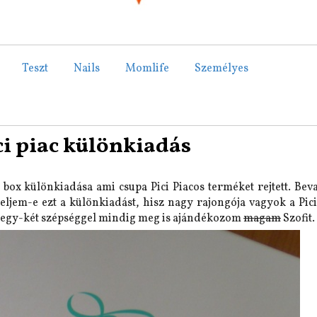
Teszt
Nails
Momlife
Személyes
Ő
i piac különkiadás
ox különkiadása ami csupa Pici Piacos terméket rejtett. Bev
em-e ezt a különkiadást, hisz nagy rajongója vagyok a Pici
és egy-két szépséggel mindig meg is ajándékozom
magam
Szofit.