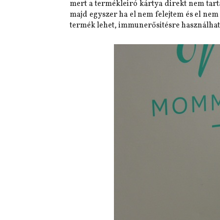
mert a termékleiró kártya direkt nem tar
majd egyszer ha el nem felejtem és el nem
termék lehet, immunerősitésre használható,