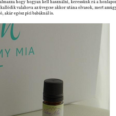
talmazza hogy hogyan kell használni, keressünk rá a honlapon
 kallódik valahova az üvegcse akkor utána olvasok, mert amúg
 akár egész pici babáknál is.