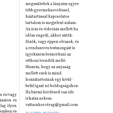
megszülettek a lányaim egyre
több gyermekneveléssel,
háztartással kapcsolatos
tartalom is megjelent nálam.
Az írás és videózás mellett ha
időm engedi, akkor sütök-
főzök, vagy éppen olvasok, és
a rendszeres testmozgást is
igyekszem beszorítani az
otthoni teendők mellé.
Hiszem, hogy az anyaság
mellett ezek is mind
hozzátartoznak egy kívül-
belül igazi nő boldogságához.
Ha bármi kérdésed van ide
s és/vagy
irhatsz nekem:
ázaton és
vattacukor.virag@gmail.com
lag ilyen
zemben és