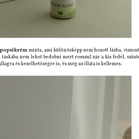
a popsikrém
minta, ami különösképp nem hozott lázba, viszont
, táskába nem lehet bedobni mert rosszul zár a kis fedél, szin
lagra és kezelhetőségre is, és még az illata is kellemes.