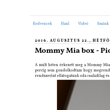
Kedvencek
Haul
Videó
Smink
2016. AUGUSZTUS 22., HÉTF
Mommy Mia box - Pic
A múlt héten érkezett meg a Mommy Mia b
percig sem gondolkodtam hogy megrendelj
rendszerint ellátogatunk oda családilag 